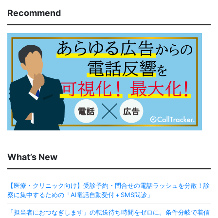
Recommend
What’s New
【医療・クリニック向け】受診予約・問合せの電話ラッシュを分散！診
察に集中するための「AI電話自動受付＋SMS問診」
「担当者におつなぎします」の転送待ち時間をゼロに。条件分岐で着信