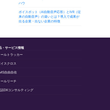
ハウ
ボイスボット（AI自動音声応答）とIVR（従
来の自動音声）の違いとは？導入で成果が
出る企業・出ない企業の特徴
品・サービス情報
コールトラッカー
ボイスクロス
SMS自由自在
コールリーチ
電話DXコンサルティング