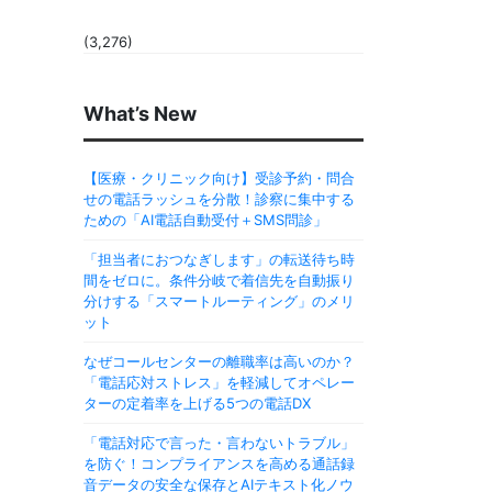
(3,276)
What’s New
【医療・クリニック向け】受診予約・問合
せの電話ラッシュを分散！診察に集中する
ための「AI電話自動受付＋SMS問診」
「担当者におつなぎします」の転送待ち時
間をゼロに。条件分岐で着信先を自動振り
分けする「スマートルーティング」のメリ
ット
なぜコールセンターの離職率は高いのか？
「電話応対ストレス」を軽減してオペレー
ターの定着率を上げる5つの電話DX
「電話対応で言った・言わないトラブル」
を防ぐ！コンプライアンスを高める通話録
音データの安全な保存とAIテキスト化ノウ