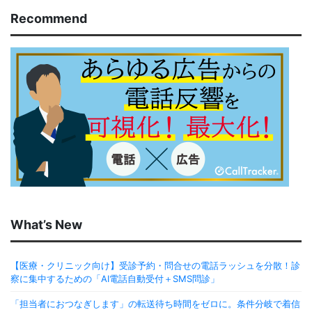
Recommend
What’s New
【医療・クリニック向け】受診予約・問合せの電話ラッシュを分散！診
察に集中するための「AI電話自動受付＋SMS問診」
「担当者におつなぎします」の転送待ち時間をゼロに。条件分岐で着信