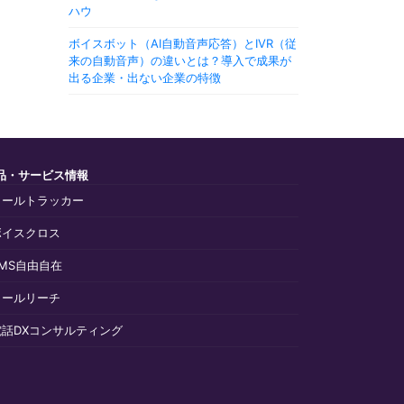
ハウ
ボイスボット（AI自動音声応答）とIVR（従
来の自動音声）の違いとは？導入で成果が
出る企業・出ない企業の特徴
品・サービス情報
コールトラッカー
ボイスクロス
SMS自由自在
コールリーチ
電話DXコンサルティング