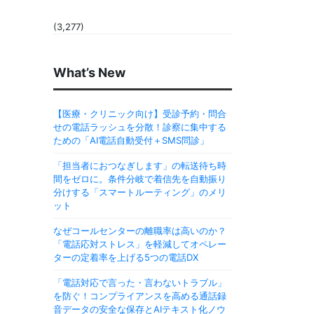
(3,277)
What’s New
【医療・クリニック向け】受診予約・問合
せの電話ラッシュを分散！診察に集中する
ための「AI電話自動受付＋SMS問診」
「担当者におつなぎします」の転送待ち時
間をゼロに。条件分岐で着信先を自動振り
分けする「スマートルーティング」のメリ
ット
なぜコールセンターの離職率は高いのか？
「電話応対ストレス」を軽減してオペレー
ターの定着率を上げる5つの電話DX
「電話対応で言った・言わないトラブル」
を防ぐ！コンプライアンスを高める通話録
音データの安全な保存とAIテキスト化ノウ