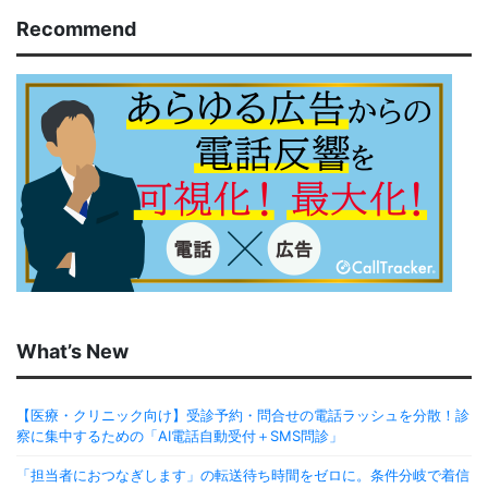
Recommend
What’s New
【医療・クリニック向け】受診予約・問合せの電話ラッシュを分散！診
察に集中するための「AI電話自動受付＋SMS問診」
「担当者におつなぎします」の転送待ち時間をゼロに。条件分岐で着信