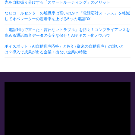
先を自動振り分けする「スマートルーティング」のメリット
なぜコールセンターの離職率は高いのか？「電話応対ストレス」を軽減
してオペレーターの定着率を上げる5つの電話DX
「電話対応で言った・言わないトラブル」を防ぐ！コンプライアンスを
高める通話録音データの安全な保存とAIテキスト化ノウハウ
ボイスボット（AI自動音声応答）とIVR（従来の自動音声）の違いと
は？導入で成果が出る企業・出ない企業の特徴