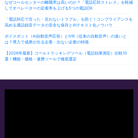
なぜコールセンターの離職率は高いのか？「電話応対ストレス」を軽減
してオペレーターの定着率を上げる5つの電話DX
「電話対応で言った・言わないトラブル」を防ぐ！コンプライアンスを
高める通話録音データの安全な保存とAIテキスト化ノウハウ
ボイスボット（AI自動音声応答）とIVR（従来の自動音声）の違いと
は？導入で成果が出る企業・出ない企業の特徴
【2026年最新】コールトラッキングツール（電話効果測定）比較10
選！機能・価格・連携ツールで徹底選定