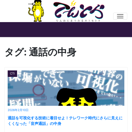
Men
タグ:
通話の中身
CTI
2026年2月10日
通話を可視化する技術に着目せよ！テレワーク時代にさらに見えに
くくなった「音声通話」の中身