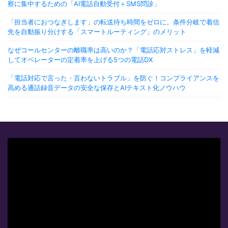
察に集中するための「AI電話自動受付＋SMS問診」
「担当者におつなぎします」の転送待ち時間をゼロに。条件分岐で着信
先を自動振り分けする「スマートルーティング」のメリット
なぜコールセンターの離職率は高いのか？「電話応対ストレス」を軽減
してオペレーターの定着率を上げる5つの電話DX
「電話対応で言った・言わないトラブル」を防ぐ！コンプライアンスを
高める通話録音データの安全な保存とAIテキスト化ノウハウ