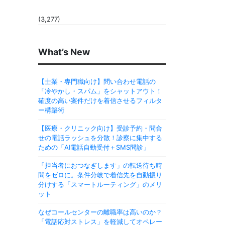
(3,277)
What’s New
【士業・専門職向け】問い合わせ電話の
「冷やかし・スパム」をシャットアウト！
確度の高い案件だけを着信させるフィルタ
ー構築術
【医療・クリニック向け】受診予約・問合
せの電話ラッシュを分散！診察に集中する
ための「AI電話自動受付＋SMS問診」
「担当者におつなぎします」の転送待ち時
間をゼロに。条件分岐で着信先を自動振り
分けする「スマートルーティング」のメリ
ット
なぜコールセンターの離職率は高いのか？
「電話応対ストレス」を軽減してオペレー