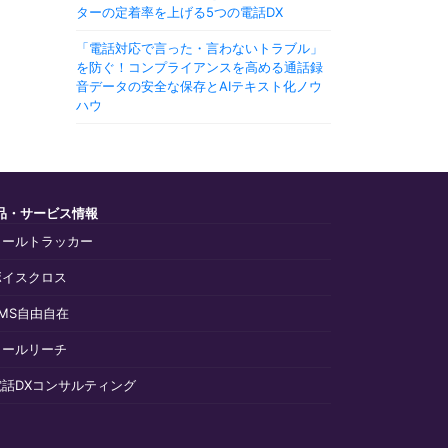
ターの定着率を上げる5つの電話DX
「電話対応で言った・言わないトラブル」
を防ぐ！コンプライアンスを高める通話録
音データの安全な保存とAIテキスト化ノウ
ハウ
品・サービス情報
コールトラッカー
ボイスクロス
SMS自由自在
コールリーチ
電話DXコンサルティング