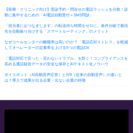
【医療・クリニック向け】受診予約・問合せの電話ラッシュを分散！診
察に集中するための「AI電話自動受付＋SMS問診」
「担当者におつなぎします」の転送待ち時間をゼロに。条件分岐で着信
先を自動振り分けする「スマートルーティング」のメリット
なぜコールセンターの離職率は高いのか？「電話応対ストレス」を軽減
してオペレーターの定着率を上げる5つの電話DX
「電話対応で言った・言わないトラブル」を防ぐ！コンプライアンスを
高める通話録音データの安全な保存とAIテキスト化ノウハウ
ボイスボット（AI自動音声応答）とIVR（従来の自動音声）の違いと
は？導入で成果が出る企業・出ない企業の特徴