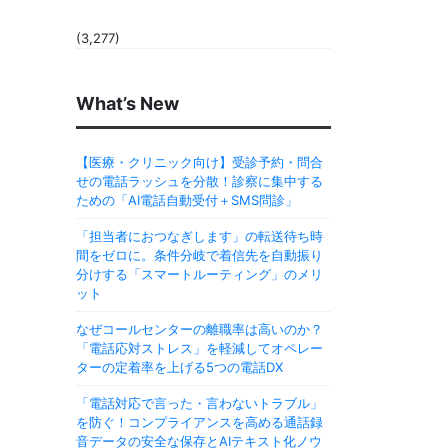
(3,277)
What’s New
【医療・クリニック向け】受診予約・問合
せの電話ラッシュを分散！診察に集中する
ための「AI電話自動受付＋SMS問診」
「担当者におつなぎします」の転送待ち時
間をゼロに。条件分岐で着信先を自動振り
分けする「スマートルーティング」のメリ
ット
なぜコールセンターの離職率は高いのか？
「電話応対ストレス」を軽減してオペレー
ターの定着率を上げる5つの電話DX
「電話対応で言った・言わないトラブル」
を防ぐ！コンプライアンスを高める通話録
音データの安全な保存とAIテキスト化ノウ