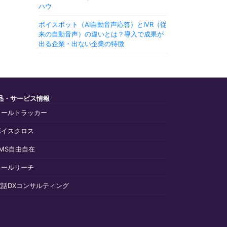
ハウ
ボイスボット（AI自動音声応答）とIVR（従
来の自動音声）の違いとは？導入で成果が
出る企業・出ない企業の特徴
品・サービス情報
コールトラッカー
ボイスクロス
SMS自由自在
コールリーチ
電話DXコンサルティング