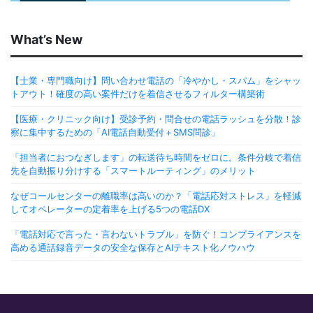
What’s New
【士業・専門職向け】問い合わせ電話の「冷やかし・スパム」をシャッ
トアウト！確度の高い案件だけを着信させるフィルター構築術
【医療・クリニック向け】受診予約・問合せの電話ラッシュを分散！診
察に集中するための「AI電話自動受付＋SMS問診」
「担当者におつなぎします」の転送待ち時間をゼロに。条件分岐で着信
先を自動振り分けする「スマートルーティング」のメリット
なぜコールセンターの離職率は高いのか？「電話応対ストレス」を軽減
してオペレーターの定着率を上げる5つの電話DX
「電話対応で言った・言わないトラブル」を防ぐ！コンプライアンスを
高める通話録音データの安全な保存とAIテキスト化ノウハウ