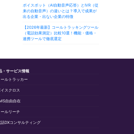
ボイスボット（AI自動音声応答）とIVR（従
来の自動音声）の違いとは？導入で成果が
出る企業・出ない企業の特徴
【2026年最新】コールトラッキングツール
（電話効果測定）比較10選！機能・価格・
連携ツールで徹底選定
品・サービス情報
コールトラッカー
ボイスクロス
SMS自由自在
コールリーチ
電話DXコンサルティング