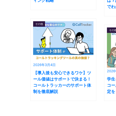
ィング戦略
は？
でわ
その他
その
2026年3月4日
202
【導入後も安心できるワケ】ツ
ール価値はサポートで決まる！
学生
コールトラッカーのサポート体
コー
制を徹底解説
定を