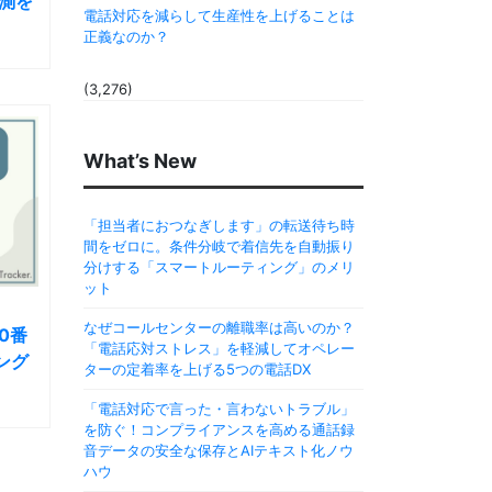
計測を
電話対応を減らして生産性を上げることは
正義なのか？
(3,276)
What’s New
「担当者におつなぎします」の転送待ち時
間をゼロに。条件分岐で着信先を自動振り
分けする「スマートルーティング」のメリ
ット
なぜコールセンターの離職率は高いのか？
20番
「電話応対ストレス」を軽減してオペレー
ング
ターの定着率を上げる5つの電話DX
「電話対応で言った・言わないトラブル」
を防ぐ！コンプライアンスを高める通話録
音データの安全な保存とAIテキスト化ノウ
ハウ