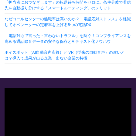
「担当者におつなぎします」の転送待ち時間をゼロに。条件分岐で着信
先を自動振り分けする「スマートルーティング」のメリット
なぜコールセンターの離職率は高いのか？「電話応対ストレス」を軽減
してオペレーターの定着率を上げる5つの電話DX
「電話対応で言った・言わないトラブル」を防ぐ！コンプライアンスを
高める通話録音データの安全な保存とAIテキスト化ノウハウ
ボイスボット（AI自動音声応答）とIVR（従来の自動音声）の違いと
は？導入で成果が出る企業・出ない企業の特徴