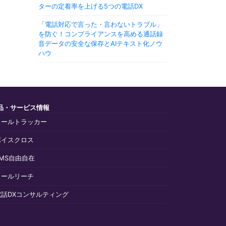
ターの定着率を上げる5つの電話DX
「電話対応で言った・言わないトラブル」
を防ぐ！コンプライアンスを高める通話録
音データの安全な保存とAIテキスト化ノウ
ハウ
品・サービス情報
コールトラッカー
ボイスクロス
SMS自由自在
コールリーチ
電話DXコンサルティング