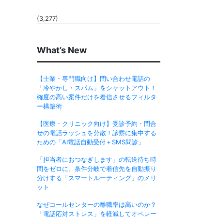
(3,277)
What’s New
【士業・専門職向け】問い合わせ電話の
「冷やかし・スパム」をシャットアウト！
確度の高い案件だけを着信させるフィルタ
ー構築術
【医療・クリニック向け】受診予約・問合
せの電話ラッシュを分散！診察に集中する
ための「AI電話自動受付＋SMS問診」
「担当者におつなぎします」の転送待ち時
間をゼロに。条件分岐で着信先を自動振り
分けする「スマートルーティング」のメリ
ット
なぜコールセンターの離職率は高いのか？
「電話応対ストレス」を軽減してオペレー