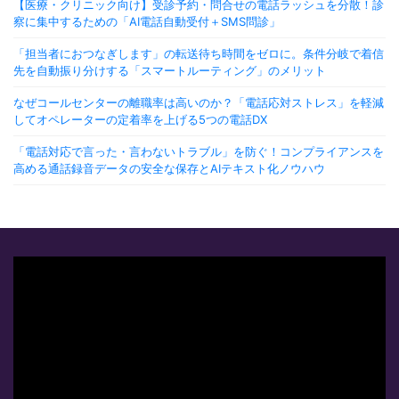
【医療・クリニック向け】受診予約・問合せの電話ラッシュを分散！診
察に集中するための「AI電話自動受付＋SMS問診」
「担当者におつなぎします」の転送待ち時間をゼロに。条件分岐で着信
先を自動振り分けする「スマートルーティング」のメリット
なぜコールセンターの離職率は高いのか？「電話応対ストレス」を軽減
してオペレーターの定着率を上げる5つの電話DX
「電話対応で言った・言わないトラブル」を防ぐ！コンプライアンスを
高める通話録音データの安全な保存とAIテキスト化ノウハウ