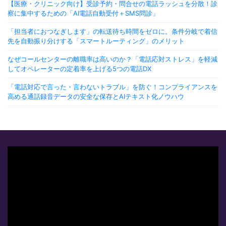
【医療・クリニック向け】受診予約・問合せの電話ラッシュを分散！診
察に集中するための「AI電話自動受付＋SMS問診」
「担当者におつなぎします」の転送待ち時間をゼロに。条件分岐で着信
先を自動振り分けする「スマートルーティング」のメリット
なぜコールセンターの離職率は高いのか？「電話応対ストレス」を軽減
してオペレーターの定着率を上げる5つの電話DX
「電話対応で言った・言わないトラブル」を防ぐ！コンプライアンスを
高める通話録音データの安全な保存とAIテキスト化ノウハウ