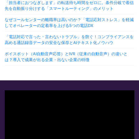
「担当者におつなぎします」の転送待ち時間をゼロに。条件分岐で着信
先を自動振り分けする「スマートルーティング」のメリット
なぜコールセンターの離職率は高いのか？「電話応対ストレス」を軽減
してオペレーターの定着率を上げる5つの電話DX
「電話対応で言った・言わないトラブル」を防ぐ！コンプライアンスを
高める通話録音データの安全な保存とAIテキスト化ノウハウ
ボイスボット（AI自動音声応答）とIVR（従来の自動音声）の違いと
は？導入で成果が出る企業・出ない企業の特徴