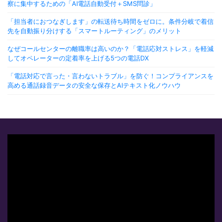
察に集中するための「AI電話自動受付＋SMS問診」
「担当者におつなぎします」の転送待ち時間をゼロに。条件分岐で着信
先を自動振り分けする「スマートルーティング」のメリット
なぜコールセンターの離職率は高いのか？「電話応対ストレス」を軽減
してオペレーターの定着率を上げる5つの電話DX
「電話対応で言った・言わないトラブル」を防ぐ！コンプライアンスを
高める通話録音データの安全な保存とAIテキスト化ノウハウ