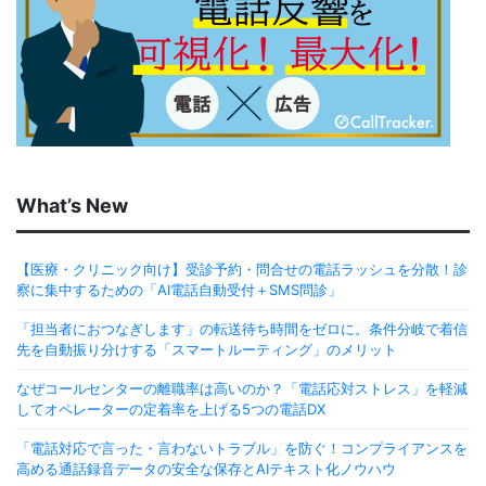
What’s New
【医療・クリニック向け】受診予約・問合せの電話ラッシュを分散！診
察に集中するための「AI電話自動受付＋SMS問診」
「担当者におつなぎします」の転送待ち時間をゼロに。条件分岐で着信
先を自動振り分けする「スマートルーティング」のメリット
なぜコールセンターの離職率は高いのか？「電話応対ストレス」を軽減
してオペレーターの定着率を上げる5つの電話DX
「電話対応で言った・言わないトラブル」を防ぐ！コンプライアンスを
高める通話録音データの安全な保存とAIテキスト化ノウハウ