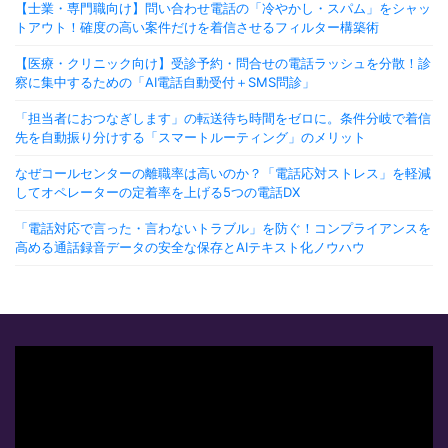
【士業・専門職向け】問い合わせ電話の「冷やかし・スパム」をシャッ
トアウト！確度の高い案件だけを着信させるフィルター構築術
【医療・クリニック向け】受診予約・問合せの電話ラッシュを分散！診
察に集中するための「AI電話自動受付＋SMS問診」
「担当者におつなぎします」の転送待ち時間をゼロに。条件分岐で着信
先を自動振り分けする「スマートルーティング」のメリット
なぜコールセンターの離職率は高いのか？「電話応対ストレス」を軽減
してオペレーターの定着率を上げる5つの電話DX
「電話対応で言った・言わないトラブル」を防ぐ！コンプライアンスを
高める通話録音データの安全な保存とAIテキスト化ノウハウ