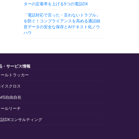
ターの定着率を上げる5つの電話DX
「電話対応で言った・言わないトラブル」
を防ぐ！コンプライアンスを高める通話録
音データの安全な保存とAIテキスト化ノウ
ハウ
品・サービス情報
コールトラッカー
ボイスクロス
SMS自由自在
コールリーチ
電話DXコンサルティング