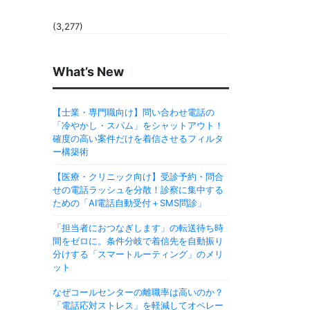
(3,277)
What’s New
【士業・専門職向け】問い合わせ電話の
「冷やかし・スパム」をシャットアウト！
確度の高い案件だけを着信させるフィルタ
ー構築術
【医療・クリニック向け】受診予約・問合
せの電話ラッシュを分散！診察に集中する
ための「AI電話自動受付＋SMS問診」
「担当者におつなぎします」の転送待ち時
間をゼロに。条件分岐で着信先を自動振り
分けする「スマートルーティング」のメリ
ット
なぜコールセンターの離職率は高いのか？
「電話応対ストレス」を軽減してオペレー