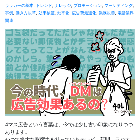
ラッカーの基本
,
トレンド
,
ナレッジ
,
プロモーション
,
マーケティング
,
事例
,
働き方改革
,
効果検証
,
効率化
,
広告費最適化
,
業務改善
,
電話業界
関連
4マス広告という言葉は、今では少し古い印象になりつつ
あります。
かつて絶大な影響力を持っていたテレビ、新聞、ラジオ、