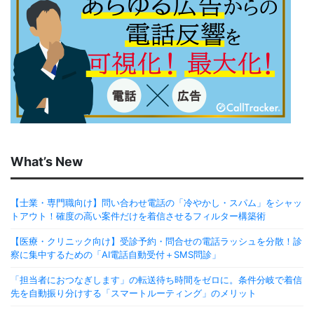
What’s New
【士業・専門職向け】問い合わせ電話の「冷やかし・スパム」をシャッ
トアウト！確度の高い案件だけを着信させるフィルター構築術
【医療・クリニック向け】受診予約・問合せの電話ラッシュを分散！診
察に集中するための「AI電話自動受付＋SMS問診」
「担当者におつなぎします」の転送待ち時間をゼロに。条件分岐で着信
先を自動振り分けする「スマートルーティング」のメリット