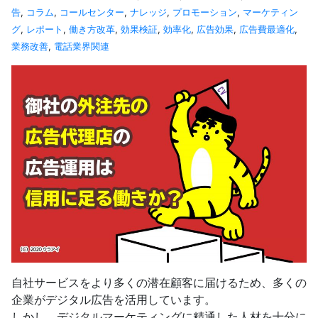
告
,
コラム
,
コールセンター
,
ナレッジ
,
プロモーション
,
マーケティン
グ
,
レポート
,
働き方改革
,
効果検証
,
効率化
,
広告効果
,
広告費最適化
,
業務改善
,
電話業界関連
自社サービスをより多くの潜在顧客に届けるため、多くの
企業がデジタル広告を活用しています。
しかし、デジタルマーケティングに精通した人材を十分に