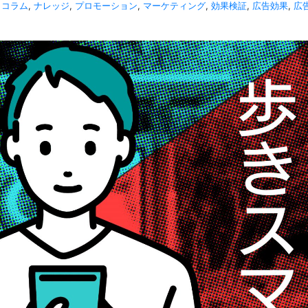
,
コラム
,
ナレッジ
,
プロモーション
,
マーケティング
,
効果検証
,
広告効果
,
広