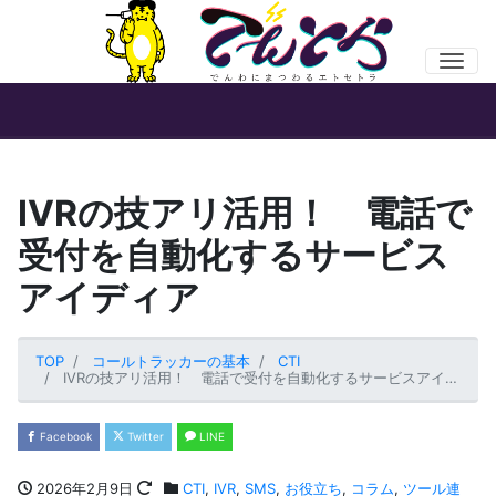
Men
IVRの技アリ活用！ 電話で
受付を自動化するサービス
アイディア
TOP
コールトラッカーの基本
CTI
IVRの技アリ活用！ 電話で受付を自動化するサービスアイディア
Facebook
Twitter
LINE
2026年2月9日
CTI
,
IVR
,
SMS
,
お役立ち
,
コラム
,
ツール連