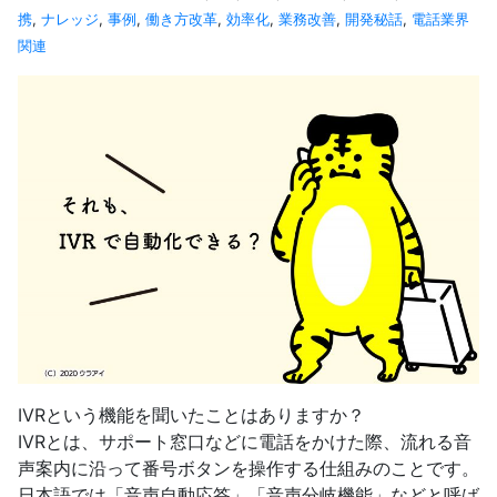
携
,
ナレッジ
,
事例
,
働き方改革
,
効率化
,
業務改善
,
開発秘話
,
電話業界
関連
IVRという機能を聞いたことはありますか？
IVRとは、サポート窓口などに電話をかけた際、流れる音
声案内に沿って番号ボタンを操作する仕組みのことです。
日本語では「音声自動応答」「音声分岐機能」などと呼ば