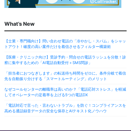
What’s New
【士業・専門職向け】問い合わせ電話の「冷やかし・スパム」をシャッ
トアウト！確度の高い案件だけを着信させるフィルター構築術
【医療・クリニック向け】受診予約・問合せの電話ラッシュを分散！診
察に集中するための「AI電話自動受付＋SMS問診」
「担当者におつなぎします」の転送待ち時間をゼロに。条件分岐で着信
先を自動振り分けする「スマートルーティング」のメリット
なぜコールセンターの離職率は高いのか？「電話応対ストレス」を軽減
してオペレーターの定着率を上げる5つの電話DX
「電話対応で言った・言わないトラブル」を防ぐ！コンプライアンスを
高める通話録音データの安全な保存とAIテキスト化ノウハウ