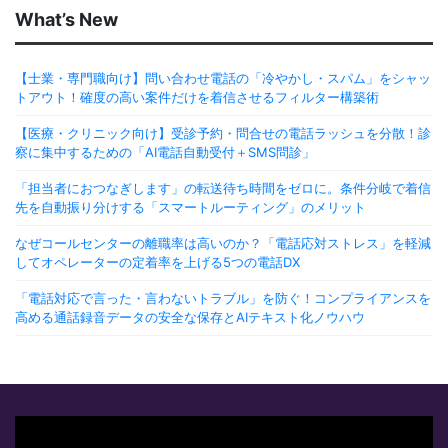
What’s New
【士業・専門職向け】問い合わせ電話の「冷やかし・スパム」をシャッ
トアウト！確度の高い案件だけを着信させるフィルター構築術
【医療・クリニック向け】受診予約・問合せの電話ラッシュを分散！診
察に集中するための「AI電話自動受付＋SMS問診」
「担当者におつなぎします」の転送待ち時間をゼロに。条件分岐で着信
先を自動振り分けする「スマートルーティング」のメリット
なぜコールセンターの離職率は高いのか？「電話応対ストレス」を軽減
してオペレーターの定着率を上げる5つの電話DX
「電話対応で言った・言わないトラブル」を防ぐ！コンプライアンスを
高める通話録音データの安全な保存とAIテキスト化ノウハウ