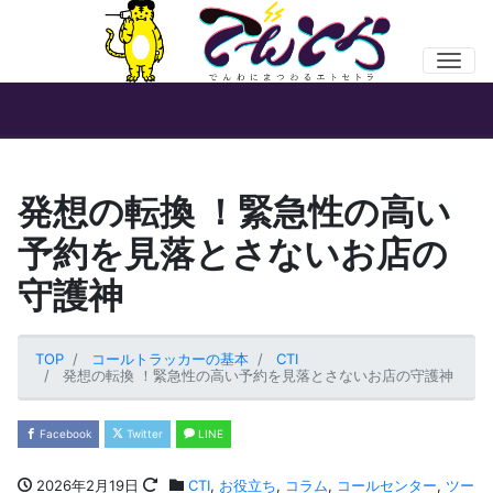
Men
発想の転換 ！緊急性の高い
予約を見落とさないお店の
守護神
TOP
コールトラッカーの基本
CTI
発想の転換 ！緊急性の高い予約を見落とさないお店の守護神
Facebook
Twitter
LINE
2026年2月19日
CTI
,
お役立ち
,
コラム
,
コールセンター
,
ツー