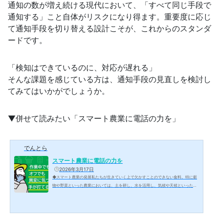
通知の数が増え続ける現代において、「すべて同じ手段で
通知する」こと自体がリスクになり得ます。重要度に応じ
て通知手段を切り替える設計こそが、これからのスタンダ
ードです。
「検知はできているのに、対応が遅れる」
そんな課題を感じている方は、通知手段の見直しを検討し
てみてはいかがでしょうか。
▼併せて読みたい「スマート農業に電話の力を」
でんとら
スマート農業に電話の力を
2026年3月17日
◆スマート農業の発展私たちが生きていく上で欠かすことのできない食料。特に穀
物や野菜といった農業においては、土を耕し、水を活用し、気候や天候といった不
確実な環境の中で農作物を育てていかなければなりません。そこには高度な技術と
経験が必要とされます。かつて農業は、くわやすきを使った手作業が中心でした。
その後、耕運機やトラクターなどの機械が普及し、力仕事の多くは機械化され省力
化が進みました。そして現在では、ICTやIoT、ロボット、AIといった技術を取り入