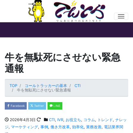
Men
牛を無駄死にさせない緊急
通報
TOP
コールトラッカーの基本
CTI
牛を無駄死にさせない緊急通報
Facebook
Twitter
LINE
2026年4月3日
CTI
,
IVR
,
お役立ち
,
コラム
,
トレンド
,
ナレッ
ジ
,
マーケティング
,
事例
,
働き方改革
,
効率化
,
業務改善
,
電話業界関