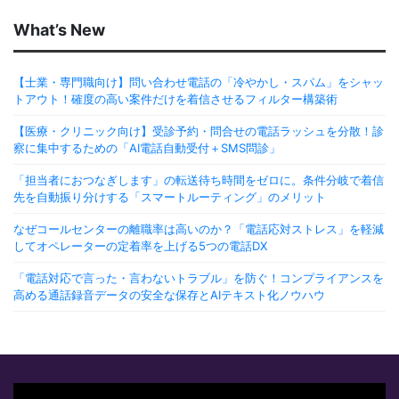
What’s New
【士業・専門職向け】問い合わせ電話の「冷やかし・スパム」をシャッ
トアウト！確度の高い案件だけを着信させるフィルター構築術
【医療・クリニック向け】受診予約・問合せの電話ラッシュを分散！診
察に集中するための「AI電話自動受付＋SMS問診」
「担当者におつなぎします」の転送待ち時間をゼロに。条件分岐で着信
先を自動振り分けする「スマートルーティング」のメリット
なぜコールセンターの離職率は高いのか？「電話応対ストレス」を軽減
してオペレーターの定着率を上げる5つの電話DX
「電話対応で言った・言わないトラブル」を防ぐ！コンプライアンスを
高める通話録音データの安全な保存とAIテキスト化ノウハウ