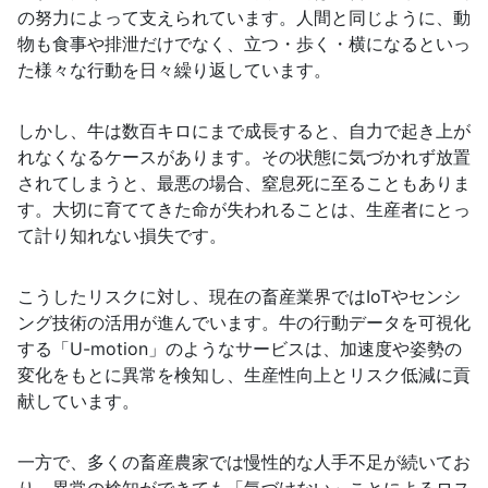
の努力によって支えられています。人間と同じように、動
物も食事や排泄だけでなく、立つ・歩く・横になるといっ
た様々な行動を日々繰り返しています。
しかし、牛は数百キロにまで成長すると、自力で起き上が
れなくなるケースがあります。その状態に気づかれず放置
されてしまうと、最悪の場合、窒息死に至ることもありま
す。大切に育ててきた命が失われることは、生産者にとっ
て計り知れない損失です。
こうしたリスクに対し、現在の畜産業界ではIoTやセンシ
ング技術の活用が進んでいます。牛の行動データを可視化
する「U-motion」のようなサービスは、加速度や姿勢の
変化をもとに異常を検知し、生産性向上とリスク低減に貢
献しています。
一方で、多くの畜産農家では慢性的な人手不足が続いてお
り、異常の検知ができても「気づけない」ことによるロス