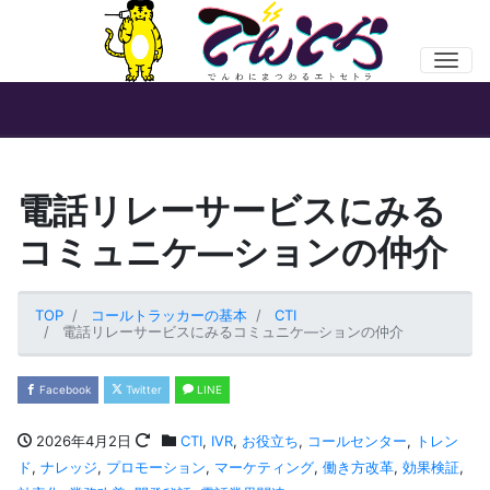
Men
電話リレーサービスにみる
コミュニケ―ションの仲介
TOP
コールトラッカーの基本
CTI
電話リレーサービスにみるコミュニケ―ションの仲介
Facebook
Twitter
LINE
2026年4月2日
CTI
,
IVR
,
お役立ち
,
コールセンター
,
トレン
ド
,
ナレッジ
,
プロモーション
,
マーケティング
,
働き方改革
,
効果検証
,