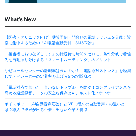
What’s New
【医療・クリニック向け】受診予約・問合せの電話ラッシュを分散！診
察に集中するための「AI電話自動受付＋SMS問診」
「担当者におつなぎします」の転送待ち時間をゼロに。条件分岐で着信
先を自動振り分けする「スマートルーティング」のメリット
なぜコールセンターの離職率は高いのか？「電話応対ストレス」を軽減
してオペレーターの定着率を上げる5つの電話DX
「電話対応で言った・言わないトラブル」を防ぐ！コンプライアンスを
高める通話録音データの安全な保存とAIテキスト化ノウハウ
ボイスボット（AI自動音声応答）とIVR（従来の自動音声）の違いと
は？導入で成果が出る企業・出ない企業の特徴