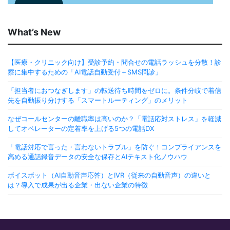
What’s New
【医療・クリニック向け】受診予約・問合せの電話ラッシュを分散！診
察に集中するための「AI電話自動受付＋SMS問診」
「担当者におつなぎします」の転送待ち時間をゼロに。条件分岐で着信
先を自動振り分けする「スマートルーティング」のメリット
なぜコールセンターの離職率は高いのか？「電話応対ストレス」を軽減
してオペレーターの定着率を上げる5つの電話DX
「電話対応で言った・言わないトラブル」を防ぐ！コンプライアンスを
高める通話録音データの安全な保存とAIテキスト化ノウハウ
ボイスボット（AI自動音声応答）とIVR（従来の自動音声）の違いと
は？導入で成果が出る企業・出ない企業の特徴