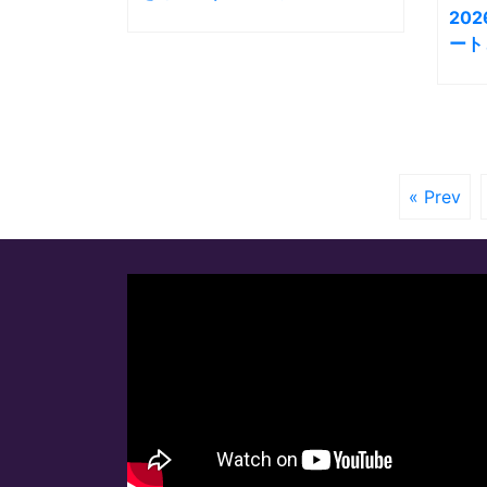
20
ート
« Prev