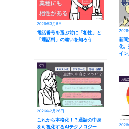
2026年3月6日
202
電話番号を選ぶ前に「相性」と
「通話料」の違いを知ろう
新聞
化。
イン
CTI
お役
2026年2月26日
これから本格化！？通話の中身
202
を可視化するAIテクノロジー