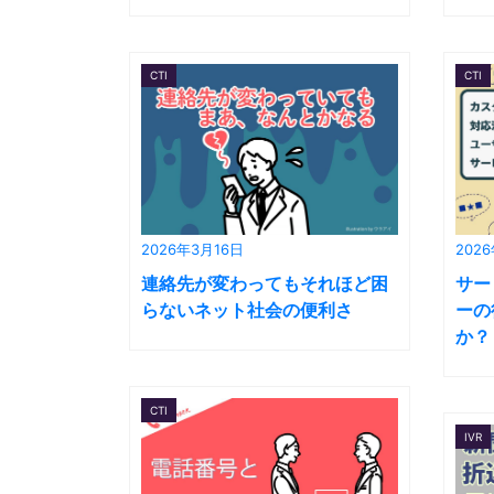
CTI
CTI
2026年3月16日
202
連絡先が変わってもそれほど困
サー
らないネット社会の便利さ
ーの
か？
CTI
IVR