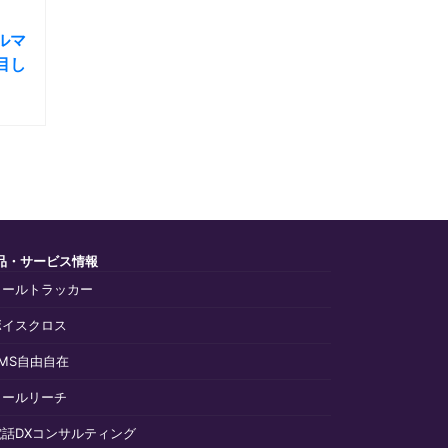
ルマ
目し
品・サービス情報
コールトラッカー
ボイスクロス
SMS自由自在
コールリーチ
電話DXコンサルティング