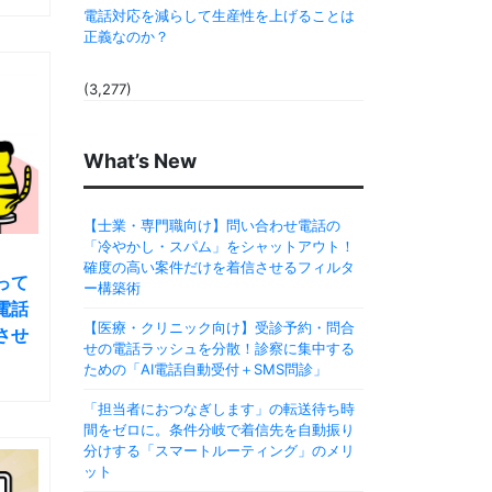
電話対応を減らして生産性を上げることは
正義なのか？
(3,277)
What’s New
【士業・専門職向け】問い合わせ電話の
「冷やかし・スパム」をシャットアウト！
確度の高い案件だけを着信させるフィルタ
って
ー構築術
電話
【医療・クリニック向け】受診予約・問合
させ
せの電話ラッシュを分散！診察に集中する
ための「AI電話自動受付＋SMS問診」
「担当者におつなぎします」の転送待ち時
間をゼロに。条件分岐で着信先を自動振り
分けする「スマートルーティング」のメリ
ット