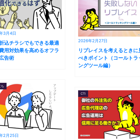
6年3月4日
2026年2月27日
折込チラシでもできる最適
費用対効果を高めるオフラ
リプレイスを考えるときに
広告術
べきポイント（コールトラ
ングツール編）
立ち
CTI
6年2月25日