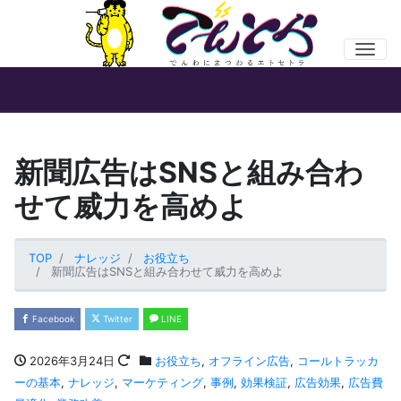
Men
新聞広告はSNSと組み合わ
せて威力を高めよ
TOP
ナレッジ
お役立ち
新聞広告はSNSと組み合わせて威力を高めよ
Facebook
Twitter
LINE
2026年3月24日
お役立ち
,
オフライン広告
,
コールトラッカ
ーの基本
,
ナレッジ
,
マーケティング
,
事例
,
効果検証
,
広告効果
,
広告費