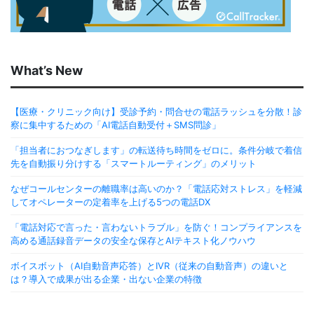
What’s New
【医療・クリニック向け】受診予約・問合せの電話ラッシュを分散！診
察に集中するための「AI電話自動受付＋SMS問診」
「担当者におつなぎします」の転送待ち時間をゼロに。条件分岐で着信
先を自動振り分けする「スマートルーティング」のメリット
なぜコールセンターの離職率は高いのか？「電話応対ストレス」を軽減
してオペレーターの定着率を上げる5つの電話DX
「電話対応で言った・言わないトラブル」を防ぐ！コンプライアンスを
高める通話録音データの安全な保存とAIテキスト化ノウハウ
ボイスボット（AI自動音声応答）とIVR（従来の自動音声）の違いと
は？導入で成果が出る企業・出ない企業の特徴