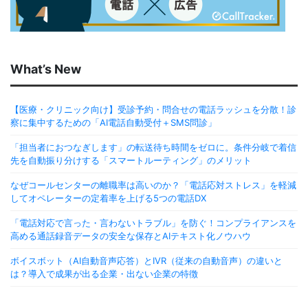
What’s New
【医療・クリニック向け】受診予約・問合せの電話ラッシュを分散！診
察に集中するための「AI電話自動受付＋SMS問診」
「担当者におつなぎします」の転送待ち時間をゼロに。条件分岐で着信
先を自動振り分けする「スマートルーティング」のメリット
なぜコールセンターの離職率は高いのか？「電話応対ストレス」を軽減
してオペレーターの定着率を上げる5つの電話DX
「電話対応で言った・言わないトラブル」を防ぐ！コンプライアンスを
高める通話録音データの安全な保存とAIテキスト化ノウハウ
ボイスボット（AI自動音声応答）とIVR（従来の自動音声）の違いと
は？導入で成果が出る企業・出ない企業の特徴