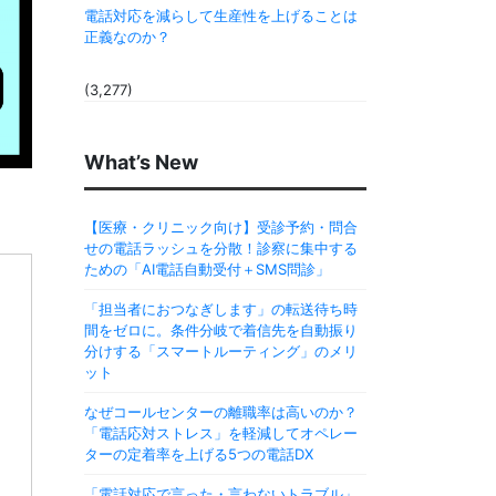
電話対応を減らして生産性を上げることは
正義なのか？
(3,277)
What’s New
【医療・クリニック向け】受診予約・問合
せの電話ラッシュを分散！診察に集中する
ための「AI電話自動受付＋SMS問診」
「担当者におつなぎします」の転送待ち時
間をゼロに。条件分岐で着信先を自動振り
分けする「スマートルーティング」のメリ
ット
なぜコールセンターの離職率は高いのか？
「電話応対ストレス」を軽減してオペレー
ターの定着率を上げる5つの電話DX
「電話対応で言った・言わないトラブル」