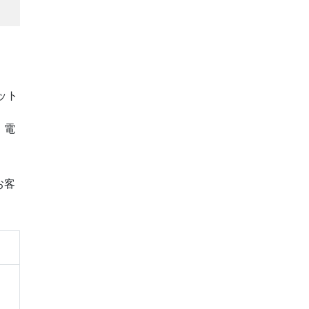
ット
、電
お客