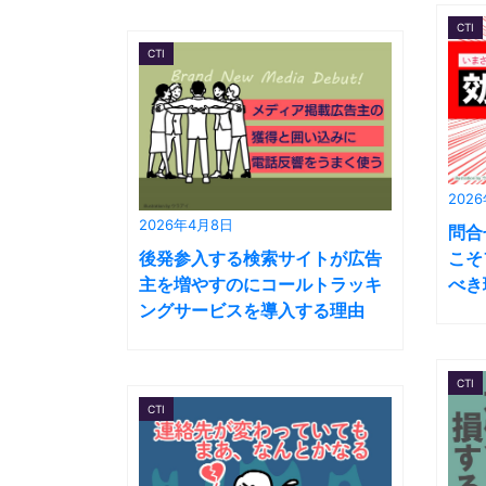
CTI
CTI
202
2026年4月8日
問合
後発参入する検索サイトが広告
こそ
主を増やすのにコールトラッキ
べき
ングサービスを導入する理由
CTI
CTI