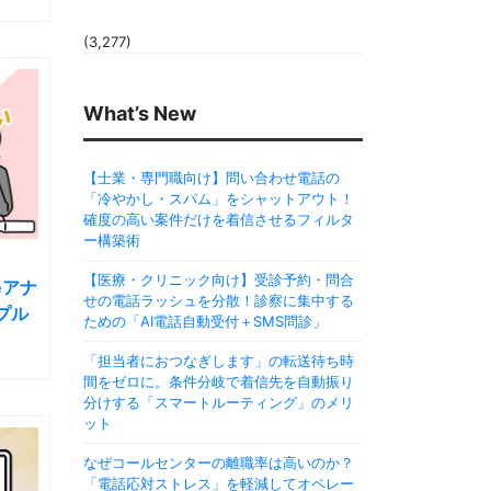
(3,277)
What’s New
【士業・専門職向け】問い合わせ電話の
「冷やかし・スパム」をシャットアウト！
確度の高い案件だけを着信させるフィルタ
ー構築術
【医療・クリニック向け】受診予約・問合
eアナ
せの電話ラッシュを分散！診察に集中する
プル
ための「AI電話自動受付＋SMS問診」
「担当者におつなぎします」の転送待ち時
間をゼロに。条件分岐で着信先を自動振り
分けする「スマートルーティング」のメリ
ット
なぜコールセンターの離職率は高いのか？
「電話応対ストレス」を軽減してオペレー