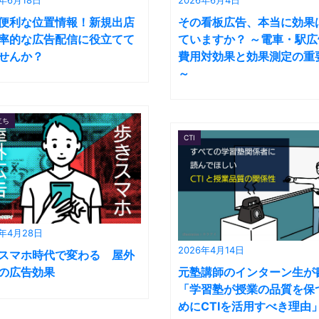
便利な位置情報！新規出店
その看板広告、本当に効果
率的な広告配信に役立てて
ていますか？ ～電車・駅広
せんか？
費用対効果と効果測定の重
～
立ち
CTI
6年4月28日
2026年4月14日
スマホ時代で変わる 屋外
の広告効果
元塾講師のインターン生が
「学習塾が授業の品質を保
めにCTIを活用すべき理由