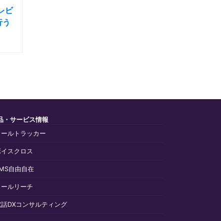
レビ
行う
品・サービス情報
コールトラッカー
ボイスクロス
SMS自由自在
コールリーチ
電話DXコンサルティング