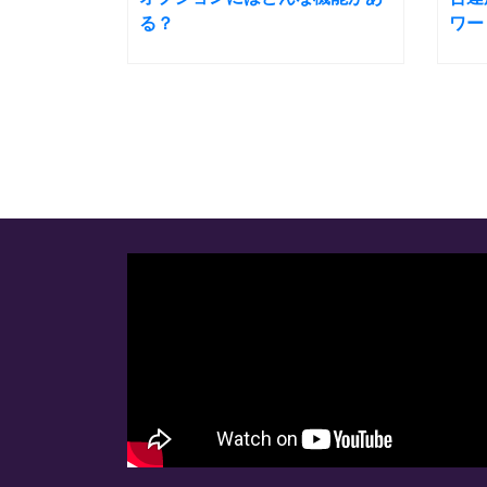
る？
ワー