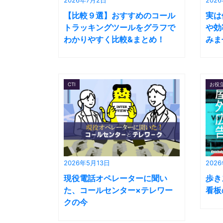
【比較９選】おすすめのコール
実は
トラッキングツールをグラフで
や効
わかりやすく比較&まとめ！
みま
CTI
お役
2026年5月13日
202
現役電話オペレーターに聞い
歩き
た、コールセンター×テレワー
看板
クの今