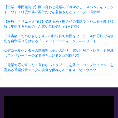
【士業・専門職向け】問い合わせ電話の「冷やかし・スパム」をシャッ
トアウト！確度の高い案件だけを着信させるフィルター構築術
【医療・クリニック向け】受診予約・問合せの電話ラッシュを分散！診
察に集中するための「AI電話自動受付＋SMS問診」
「担当者におつなぎします」の転送待ち時間をゼロに。条件分岐で着信
先を自動振り分けする「スマートルーティング」のメリット
なぜコールセンターの離職率は高いのか？「電話応対ストレス」を軽減
してオペレーターの定着率を上げる5つの電話DX
「電話対応で言った・言わないトラブル」を防ぐ！コンプライアンスを
高める通話録音データの安全な保存とAIテキスト化ノウハウ