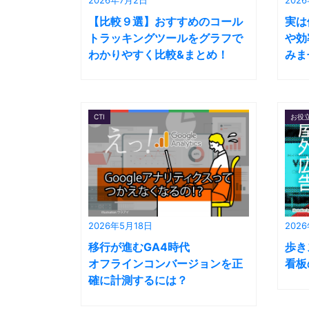
【比較９選】おすすめのコール
実は
トラッキングツールをグラフで
や効
わかりやすく比較&まとめ！
みま
CTI
お役
2026年5月18日
202
移行が進むGA4時代
歩き
オフラインコンバージョンを正
看板
確に計測するには？