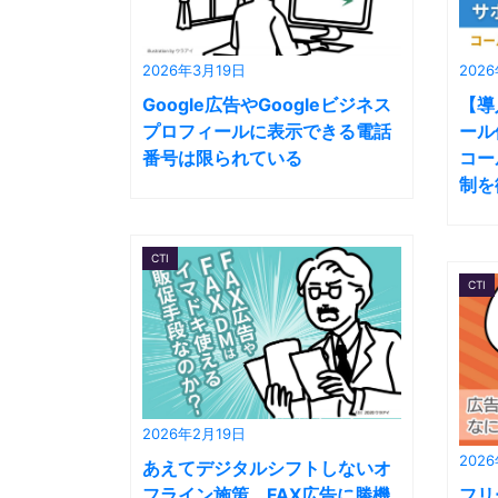
2026年3月19日
202
Google広告やGoogleビジネス
【導
プロフィールに表示できる電話
ール
番号は限られている
コー
制を
CTI
CTI
2026年2月19日
202
あえてデジタルシフトしないオ
フライン施策。FAX広告に勝機
フリ