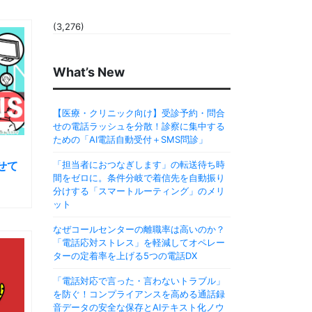
(3,276)
What’s New
【医療・クリニック向け】受診予約・問合
せの電話ラッシュを分散！診察に集中する
ための「AI電話自動受付＋SMS問診」
せて
「担当者におつなぎします」の転送待ち時
間をゼロに。条件分岐で着信先を自動振り
分けする「スマートルーティング」のメリ
ット
なぜコールセンターの離職率は高いのか？
「電話応対ストレス」を軽減してオペレー
ターの定着率を上げる5つの電話DX
「電話対応で言った・言わないトラブル」
を防ぐ！コンプライアンスを高める通話録
音データの安全な保存とAIテキスト化ノウ