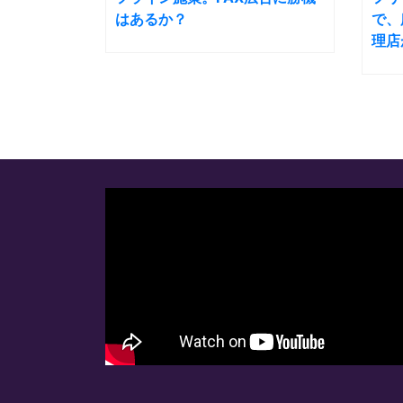
はあるか？
で、
理店