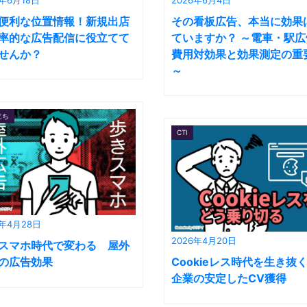
便利な位置情報！新規出店
その看板広告、本当に効果
率的な広告配信に役立てて
ていますか？ ～電車・駅広
せんか？
費用対効果と効果測定の重
～
立ち
CTI
6年4月28日
2026年4月20日
スマホ時代で変わる 屋外
の広告効果
Cookieレス時代を生き抜
企業の安定したCV獲得