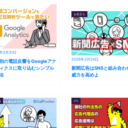
お役立ち
6年3月31日
2026年3月24日
別の電話反響をGoogleアナ
ィクスに取り込むシンプル
新聞広告はSNSと組み合わ
法
威力を高めよ
他
CTI